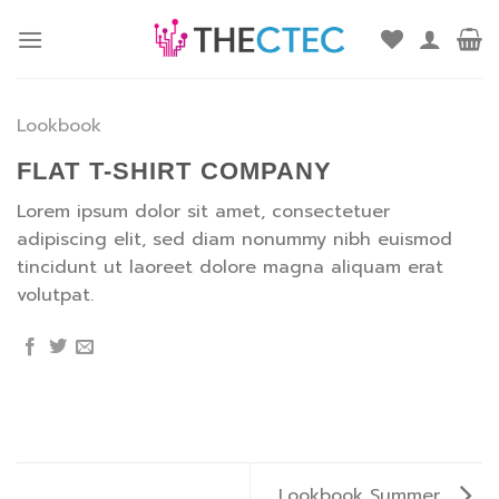
ข้าม
ไป
ยัง
เนื้อหา
Lookbook
FLAT T-SHIRT COMPANY
Lorem ipsum dolor sit amet, consectetuer
adipiscing elit, sed diam nonummy nibh euismod
tincidunt ut laoreet dolore magna aliquam erat
volutpat.
Lookbook Summer