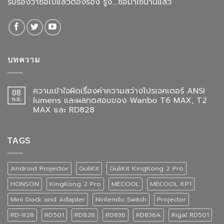
รับรองว่าซื้อไปแล้วต้องร้อง รู้งี้....ซื้อมาใช้นานแล้ว
บทความ
ความเข้าใจผิดเรื่องค่าความสว่างโปรเจคเตอร์ ANSI
08
lumens และผลทดสอบของ Wanbo T6 MAX, T2
พ.ย.
MAX และ RD828
TAGS
Android Projector
GuliKit
GuliKit KingKong 2 Pro
HONSON
KingKong 2 Pro
MECOOL
MECOOL KP1
Mini Dock and Adapter
Nintendo Switch
Projector
RD-828
RD501
RD828
RD836
RD836A
Rigal RD501