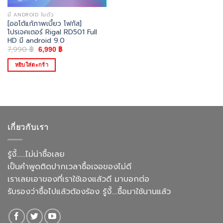
มี ANDROID ในตัว
[ออโต้แก้ภาพเบี้ยว โฟกัส]
โปรเจคเตอร์ Rigal RD501 Full
HD มี android 9.0
Original
Current
7,990
฿
6,990
฿
price
price
was:
is:
หยิบใส่ตะกร้า
7,990 ฿.
6,990 ฿.
เกี่ยวกับเรา
รู้งี้......ไม่น่าซื้อเลย
เป็นคำพูดติดปากเวลาซื้อเจอของไม่ดี
เราเลยเอาของที่เราใช้เองแล้วดี มาบอกต่อ
รับรองว่าซื้อไปแล้วต้องร้อง รู้งี้....ซื้อมาใช้นานแล้ว