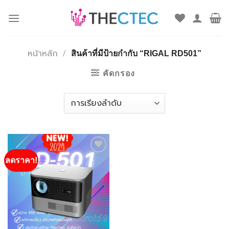
ข้าม
ไป
ยัง
เนื้อหา
หน้าหลัก
/
สินค้าที่มีป้ายกำกับ “RIGAL RD501”
คัดกรอง
Add to
ลดราคา!
wishlist