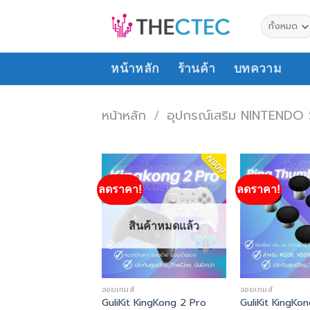
ข้าม
ไป
ยัง
เนื้อหา
หน้าหลัก
ร้านค้า
บทความ
หน้าหลัก
/
อุปกรณ์เสริม NINTENDO
ลดราคา!
ลดราคา!
Add to
wishlist
สินค้าหมดแล้ว
จอยเกมส์
จอยเกมส์
GuliKit KingKong 2 Pro
GuliKit KingKo