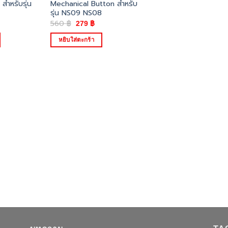
สำหรับรุ่น
Mechanical Button สำหรับ
รุ่น NS09 NS08
l
urrent
Original
Current
560
฿
279
฿
ice
price
price
was:
is:
หยิบใส่ตะกร้า
0 ฿.
560 ฿.
279 ฿.