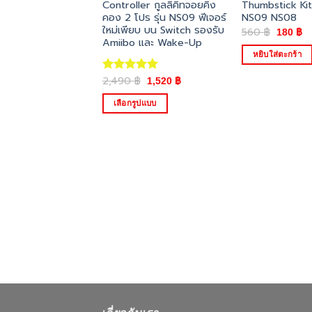
Controller กูลลิคิทจอยคิง
Thumbstick Kit 
คอง 2 โปร รุ่น NS09 ฟีเจอร์
NS09 NS08
ใหม่เพียบ บน Switch รองรับ
Origina
C
560
฿
180
฿
price
pr
Amiibo และ Wake-Up
was:
is:
หยิบใส่ตะกร้า
560 ฿.
18
Original
Current
2,490
฿
ให้คะแนน
1,520
฿
price
price
5.00
ตั้งแต่
was:
is:
1-5
เลือกรูปแบบ
2,490 ฿.
1,520 ฿.
คะแนน
This
product
has
multiple
variants.
The
options
may
be
chosen
on
the